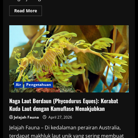
Read
Read More
more
about
Hiu
Megamouth:
Spesies
Hiu
Langka
yang
Jarang
Terlihat
di
Laut
Dalam
Air
Pengetahuan
Naga Laut Berdaun (Phycodurus Eques): Kerabat
Kuda Laut dengan Kamuflase Menakjubkan
Jelajah Fauna
April 27, 2026
Jelajah Fauna – Di kedalaman perairan Australia,
terdapat makhluk laut unik yang sering membuat