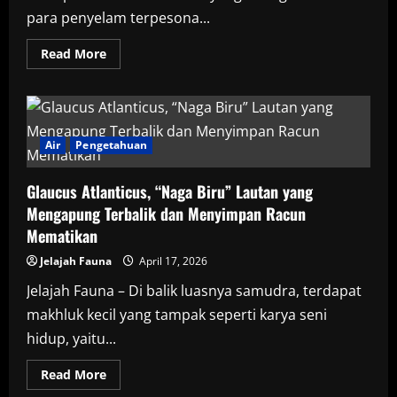
para penyelam terpesona...
Read
Read More
more
about
Naga
Laut
Berdaun
(Phycodurus
Eques):
Air
Pengetahuan
Kerabat
Kuda
Laut
Glaucus Atlanticus, “Naga Biru” Lautan yang
dengan
Kamuflase
Mengapung Terbalik dan Menyimpan Racun
Menakjubkan
Mematikan
Jelajah Fauna
April 17, 2026
Jelajah Fauna – Di balik luasnya samudra, terdapat
makhluk kecil yang tampak seperti karya seni
hidup, yaitu...
Read
Read More
more