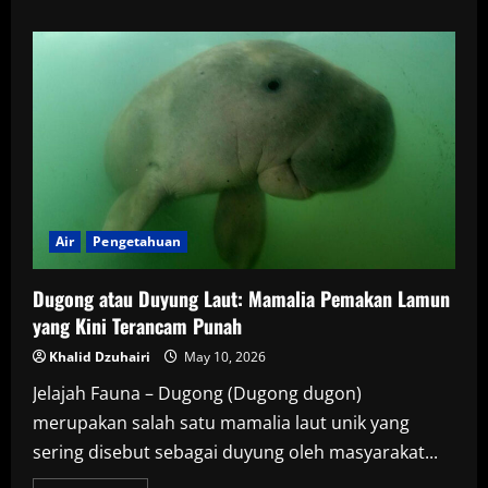
about
Udang
Pistol,
Hewan
Laut
Kecil
dengan
Suara
Sonik
yang
Bisa
Melumpuhkan
Mangsa
Air
Pengetahuan
Dugong atau Duyung Laut: Mamalia Pemakan Lamun
yang Kini Terancam Punah
Khalid Dzuhairi
May 10, 2026
Jelajah Fauna – Dugong (Dugong dugon)
merupakan salah satu mamalia laut unik yang
sering disebut sebagai duyung oleh masyarakat...