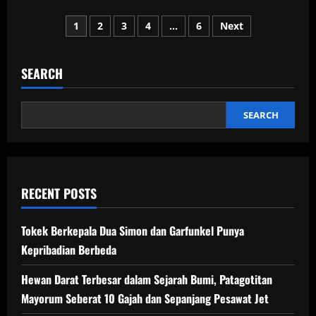
about
Glaucus
Posts
Atlanticus,
1
2
3
4
…
6
Next
“Naga
Biru”
pagination
Lautan
yang
Mengapung
SEARCH
Terbalik
dan
Menyimpan
Racun
SEARCH
Mematikan
RECENT POSTS
Tokek Berkepala Dua Simon dan Garfunkel Punya
Kepribadian Berbeda
Hewan Darat Terbesar dalam Sejarah Bumi, Patagotitan
Mayorum Seberat 10 Gajah dan Sepanjang Pesawat Jet