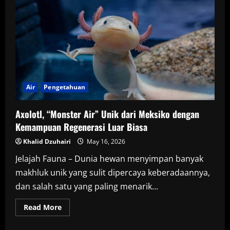
Sungai
Mahakam
yang
Terancam
Punah
Air
Pengetahuan
Axolotl, “Monster Air” Unik dari Meksiko dengan
Kemampuan Regenerasi Luar Biasa
Khalid Dzuhairi
May 16, 2026
Jelajah Fauna – Dunia hewan menyimpan banyak
makhluk unik yang sulit dipercaya keberadaannya,
dan salah satu yang paling menarik...
Read
Read More
more
about
Axolotl,