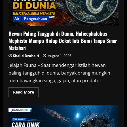
Air
Pengetahuan
Hewan Paling Tangguh di Dunia, Halicephalobus
Mephisto Mampu Hidup Dekat Inti Bumi Tanpa Sinar
Matahari
Khalid Dzuhairi
August 1, 2026
Jelajah Fauna – Saat mendengar istilah hewan
paling tangguh di dunia, banyak orang mungkin
membayangkan singa, gajah, atau predator...
Read
Read More
more
about
Hewan
Paling
Tangguh
di
Dunia,
Halicephalobus