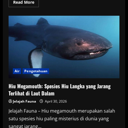
Read
Read More
more
about
Dugong
atau
Duyung
Laut:
Mamalia
Pemakan
Lamun
yang
Kini
Terancam
Punah
Air
Pengetahuan
Hiu Megamouth: Spesies Hiu Langka yang Jarang
Terlihat di Laut Dalam
Jelajah Fauna
April 30, 2026
Jelajah Fauna – Hiu megamouth merupakan salah
satu spesies hiu paling misterius di dunia yang
sangat jarang...