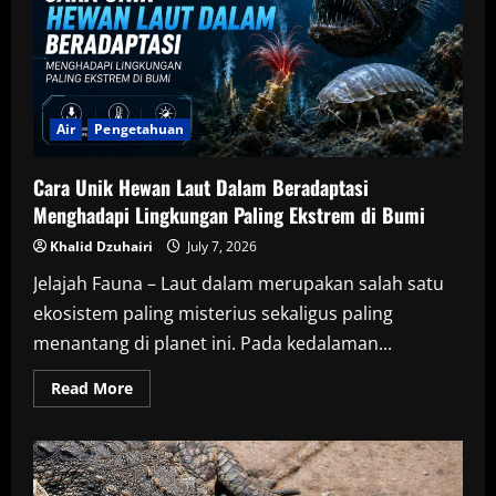
Mephisto
Mampu
Hidup
Dekat
Inti
Bumi
Tanpa
Sinar
Matahari
Air
Pengetahuan
Cara Unik Hewan Laut Dalam Beradaptasi
Menghadapi Lingkungan Paling Ekstrem di Bumi
Khalid Dzuhairi
July 7, 2026
Jelajah Fauna – Laut dalam merupakan salah satu
ekosistem paling misterius sekaligus paling
menantang di planet ini. Pada kedalaman...
Read
Read More
more
about
Cara
Unik
Hewan
Laut
Dalam