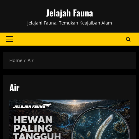
Skip
Jelajah Fauna
to
content
Jelajahi Fauna, Temukan Keajaiban Alam
Primary
Menu
Home
Air
Air