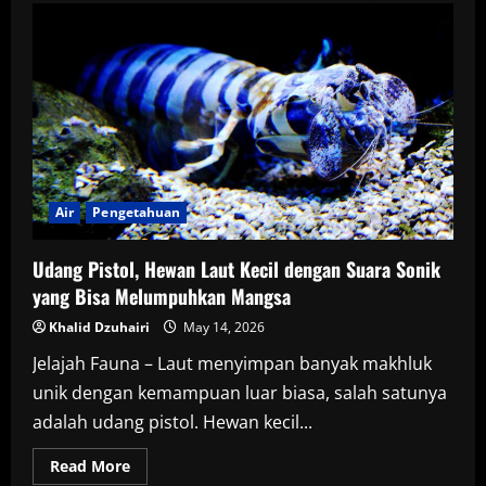
“Monster
Air”
Unik
dari
Meksiko
dengan
Kemampuan
Regenerasi
Luar
Biasa
Air
Pengetahuan
Udang Pistol, Hewan Laut Kecil dengan Suara Sonik
yang Bisa Melumpuhkan Mangsa
Khalid Dzuhairi
May 14, 2026
Jelajah Fauna – Laut menyimpan banyak makhluk
unik dengan kemampuan luar biasa, salah satunya
adalah udang pistol. Hewan kecil...
Read
Read More
more