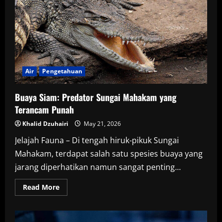
Beradaptasi
Menghadapi
Lingkungan
Paling
Ekstrem
di
Bumi
Air
Pengetahuan
Buaya Siam: Predator Sungai Mahakam yang
Terancam Punah
Khalid Dzuhairi
May 21, 2026
Jelajah Fauna – Di tengah hiruk-pikuk Sungai
Mahakam, terdapat salah satu spesies buaya yang
jarang diperhatikan namun sangat penting...
Read
Read More
more
about
Buaya
Siam:
Predator