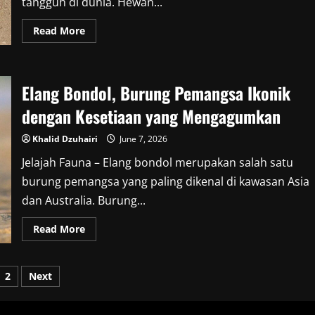
tangguh di dunia. Hewan...
Read
Read More
more
about
Luak
Madu
atau
Elang Bondol, Burung Pemangsa Ikonik
Honey
Badger:
Mamalia
dengan Kesetiaan yang Mengagumkan
Pemberani
dengan
Pertahanan
Khalid Dzuhairi
June 7, 2026
Luar
Biasa
Jelajah Fauna – Elang bondol merupakan salah satu
burung pemangsa yang paling dikenal di kawasan Asia
dan Australia. Burung...
Read
Read More
more
about
Elang
Bondol,
sts
2
Next
Burung
Pemangsa
Ikonik
ination
dengan