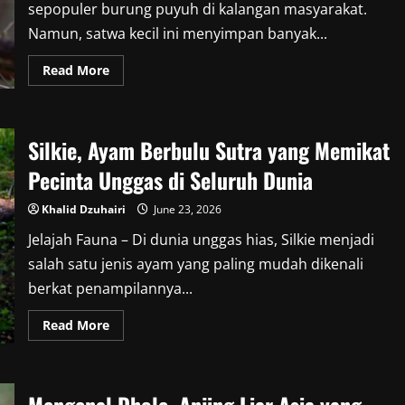
sepopuler burung puyuh di kalangan masyarakat.
Namun, satwa kecil ini menyimpan banyak...
Read
Read More
more
about
Delapan
Fakta
Unik
Silkie, Ayam Berbulu Sutra yang Memikat
Burung
Gemak
yang
Pecinta Unggas di Seluruh Dunia
Sering
Disangka
Burung
Khalid Dzuhairi
June 23, 2026
Puyuh
Jelajah Fauna – Di dunia unggas hias, Silkie menjadi
salah satu jenis ayam yang paling mudah dikenali
berkat penampilannya...
Read
Read More
more
about
Silkie,
Ayam
Berbulu
Sutra