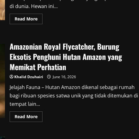
di dunia. Hewan ini...
Read
Read More
more
about
Mengenal
Snub-
Nosed
Amazonian Royal Flycatcher, Burung
Monkey,
Monyet
Unik
Eksotis Penghuni Hutan Amazon yang
dengan
Hidung
Memikat Perhatian
Pesek
yang
Menarik
Khalid Dzuhairi
June 16, 2026
Perhatian
Jelajah Fauna – Hutan Amazon dikenal sebagai rumah
bagi ribuan spesies satwa unik yang tidak ditemukan di
tempat lain...
Read
Read More
more
about
Amazonian
Royal
Flycatcher,