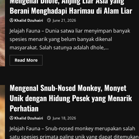
Mengenal Dhole, Anjing Liar Asia yang
yang
Memikat
Berani Menghadapi Harimau di Alam Liar
Pecinta
Unggas
di
Khalid Dzuhairi
June 21, 2026
Seluruh
Dunia
Jelajah Fauna – Dunia satwa liar menyimpan banyak
spesies menarik yang belum banyak dikenal
masyarakat. Salah satunya adalah dhole,...
Read
Read More
more
about
Mengenal
Dhole,
Anjing
Mengenal Snub-Nosed Monkey, Monyet
Liar
Asia
yang
Unik dengan Hidung Pesek yang Menarik
Berani
Menghadapi
Perhatian
Harimau
di
Alam
Khalid Dzuhairi
June 18, 2026
Liar
Jelajah Fauna – Snub-nosed monkey merupakan salah
satu spesies primata paling unik yang dapat ditemukan