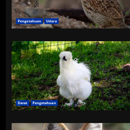
Pengetahuan
Udara
Darat
Pengetahuan