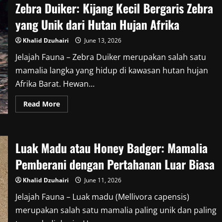
Zebra Duiker: Kijang Kecil Bergaris Zebra
Burung
Eksotis
Penghuni
yang Unik dari Hutan Hujan Afrika
Hutan
Amazon
yang
Khalid Dzuhairi
June 13, 2026
Memikat
Perhatian
Jelajah Fauna – Zebra Duiker merupakan salah satu
mamalia langka yang hidup di kawasan hutan hujan
Afrika Barat. Hewan...
Read
Read More
more
about
Zebra
Duiker:
Kijang
Luak Madu atau Honey Badger: Mamalia
Kecil
Bergaris
Zebra
Pemberani dengan Pertahanan Luar Biasa
yang
Unik
dari
Khalid Dzuhairi
June 11, 2026
Hutan
Hujan
Jelajah Fauna – Luak madu (Mellivora capensis)
Afrika
merupakan salah satu mamalia paling unik dan paling