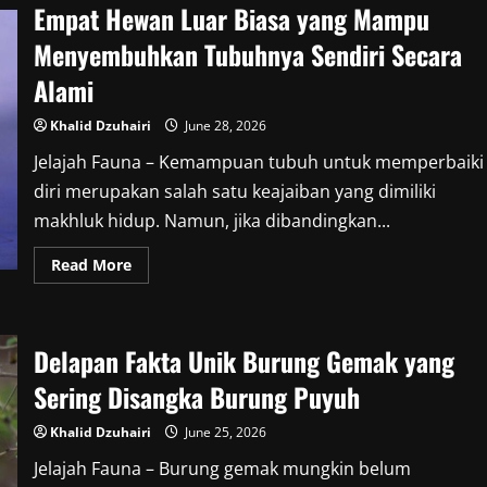
Empat Hewan Luar Biasa yang Mampu
Menyembuhkan Tubuhnya Sendiri Secara
Alami
Khalid Dzuhairi
June 28, 2026
Jelajah Fauna – Kemampuan tubuh untuk memperbaiki
diri merupakan salah satu keajaiban yang dimiliki
makhluk hidup. Namun, jika dibandingkan...
Read
Read More
more
about
Empat
Hewan
Luar
Delapan Fakta Unik Burung Gemak yang
Biasa
yang
Mampu
Sering Disangka Burung Puyuh
Menyembuhkan
Tubuhnya
Sendiri
Khalid Dzuhairi
June 25, 2026
Secara
Alami
Jelajah Fauna – Burung gemak mungkin belum