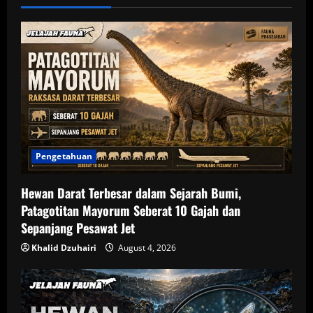
i
g
a
t
i
Pengetahuan
o
n
Hewan Darat Terbesar dalam Sejarah Bumi,
Patagotitan Mayorum Seberat 10 Gajah dan
Sepanjang Pesawat Jet
Khalid Dzuhairi
August 4, 2026