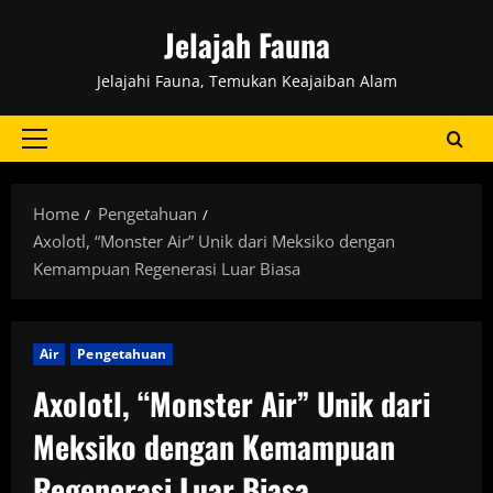
Skip
Jelajah Fauna
to
content
Jelajahi Fauna, Temukan Keajaiban Alam
Primary
Menu
Home
Pengetahuan
Axolotl, “Monster Air” Unik dari Meksiko dengan
Kemampuan Regenerasi Luar Biasa
Air
Pengetahuan
Axolotl, “Monster Air” Unik dari
Meksiko dengan Kemampuan
Regenerasi Luar Biasa