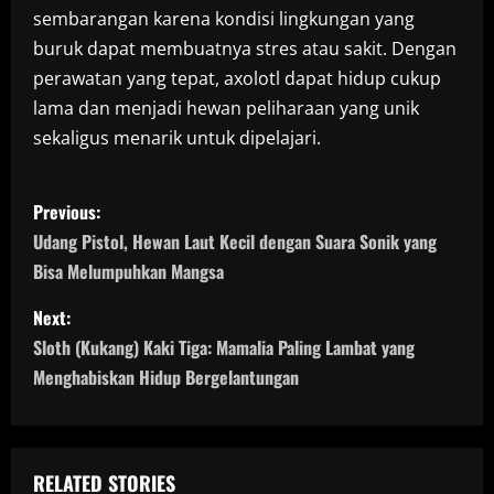
sembarangan karena kondisi lingkungan yang
buruk dapat membuatnya stres atau sakit. Dengan
perawatan yang tepat, axolotl dapat hidup cukup
lama dan menjadi hewan peliharaan yang unik
sekaligus menarik untuk dipelajari.
P
Previous:
o
Udang Pistol, Hewan Laut Kecil dengan Suara Sonik yang
Bisa Melumpuhkan Mangsa
s
Next:
t
Sloth (Kukang) Kaki Tiga: Mamalia Paling Lambat yang
n
Menghabiskan Hidup Bergelantungan
a
v
RELATED STORIES