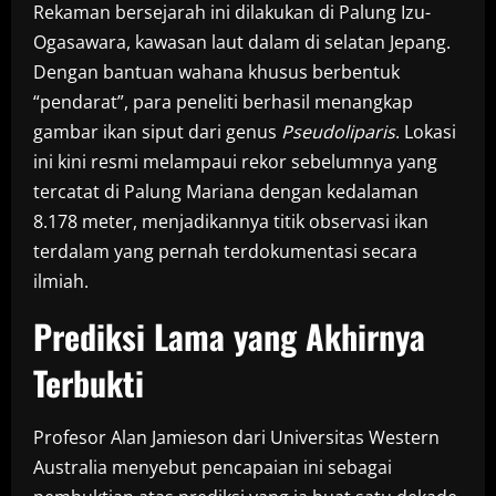
Rekaman bersejarah ini dilakukan di Palung Izu-
Ogasawara, kawasan laut dalam di selatan Jepang.
Dengan bantuan wahana khusus berbentuk
“pendarat”, para peneliti berhasil menangkap
gambar ikan siput dari genus
Pseudoliparis
. Lokasi
ini kini resmi melampaui rekor sebelumnya yang
tercatat di Palung Mariana dengan kedalaman
8.178 meter, menjadikannya titik observasi ikan
terdalam yang pernah terdokumentasi secara
ilmiah.
Prediksi Lama yang Akhirnya
Terbukti
Profesor Alan Jamieson dari Universitas Western
Australia menyebut pencapaian ini sebagai