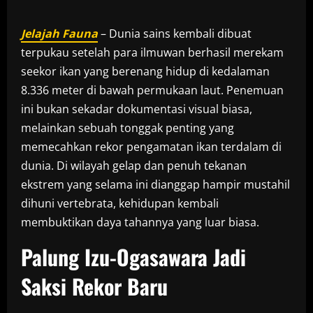
Jelajah Fauna
– Dunia sains kembali dibuat
terpukau setelah para ilmuwan berhasil merekam
seekor ikan yang berenang hidup di kedalaman
8.336 meter di bawah permukaan laut. Penemuan
ini bukan sekadar dokumentasi visual biasa,
melainkan sebuah tonggak penting yang
memecahkan rekor pengamatan ikan terdalam di
dunia. Di wilayah gelap dan penuh tekanan
ekstrem yang selama ini dianggap hampir mustahil
dihuni vertebrata, kehidupan kembali
membuktikan daya tahannya yang luar biasa.
Palung Izu-Ogasawara Jadi
Saksi Rekor Baru