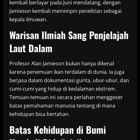
kembali berlayar pada Juni mendatang, dengan
Jamieson kembali memimpin penelitian sebagai
kepala ilmuwan.
Warisan Ilmiah Sang Penjelajah
Laut Dalam
Profesor Alan Jamieson bukan hanya dikenal
karena penemuan ikan terdalam di dunia. Ia juga
berjasa dalam dokumentasi gurita, ubur-ubur, dan
cumi-cumi yang hidup di kedalaman ekstrem.
Temuan-temuan ini secara perlahan menggeser
batas pemahaman manusia tentang di mana
kehidupan bisa bertahan.
Batas Kehidupan di Bumi