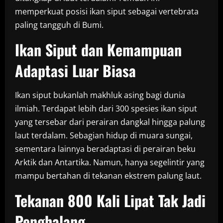
memperkuat posisi ikan siput sebagai vertebrata
paling tangguh di Bumi.
Ikan Siput dan Kemampuan
Adaptasi Luar Biasa
Ikan siput bukanlah makhluk asing bagi dunia
ilmiah. Terdapat lebih dari 300 spesies ikan siput
yang tersebar dari perairan dangkal hingga palung
laut terdalam. Sebagian hidup di muara sungai,
sementara lainnya beradaptasi di perairan beku
Arktik dan Antartika. Namun, hanya segelintir yang
mampu bertahan di tekanan ekstrem palung laut.
Tekanan 800 Kali Lipat Tak Jadi
Penghalang