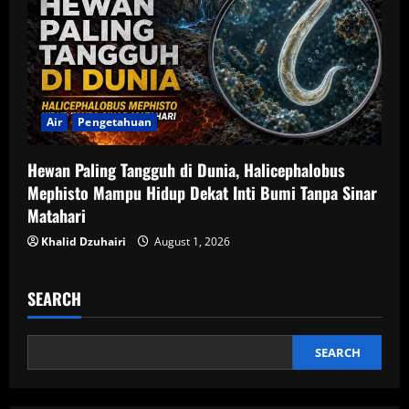
Air
Pengetahuan
Hewan Paling Tangguh di Dunia, Halicephalobus
Mephisto Mampu Hidup Dekat Inti Bumi Tanpa Sinar
Matahari
Khalid Dzuhairi
August 1, 2026
SEARCH
SEARCH