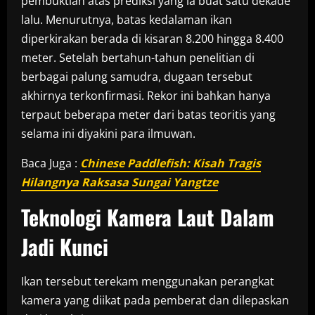
pembuktian atas prediksi yang ia buat satu dekade
lalu. Menurutnya, batas kedalaman ikan
diperkirakan berada di kisaran 8.200 hingga 8.400
meter. Setelah bertahun-tahun penelitian di
berbagai palung samudra, dugaan tersebut
akhirnya terkonfirmasi. Rekor ini bahkan hanya
terpaut beberapa meter dari batas teoritis yang
selama ini diyakini para ilmuwan.
Baca Juga :
Chinese Paddlefish: Kisah Tragis
Hilangnya Raksasa Sungai Yangtze
Teknologi Kamera Laut Dalam
Jadi Kunci
Ikan tersebut terekam menggunakan perangkat
kamera yang diikat pada pemberat dan dilepaskan