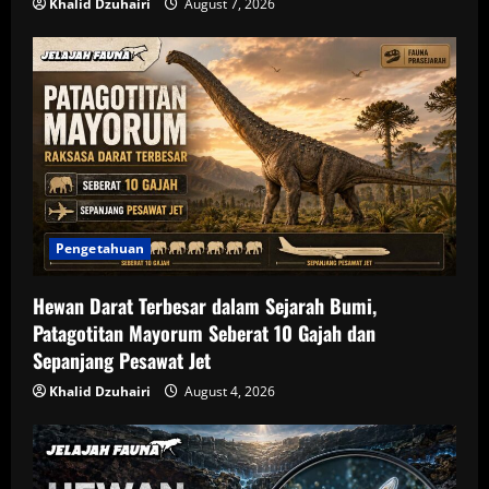
Khalid Dzuhairi
August 7, 2026
Pengetahuan
Hewan Darat Terbesar dalam Sejarah Bumi,
Patagotitan Mayorum Seberat 10 Gajah dan
Sepanjang Pesawat Jet
Khalid Dzuhairi
August 4, 2026