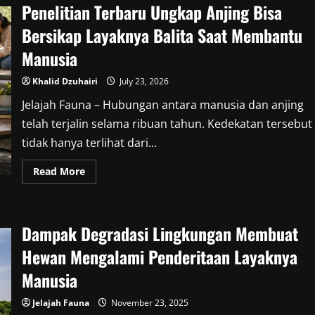
Penelitian Terbaru Ungkap Anjing Bisa
Bersikap Layaknya Balita Saat Membantu
Manusia
Khalid Dzuhairi
July 23, 2026
Jelajah Fauna – Hubungan antara manusia dan anjing
telah terjalin selama ribuan tahun. Kedekatan tersebut
tidak hanya terlihat dari...
Read
Read More
more
about
Penelitian
Terbaru
Ungkap
Dampak Degradasi Lingkungan Membuat
Anjing
Bisa
Bersikap
Hewan Mengalami Penderitaan Layaknya
Layaknya
Balita
Manusia
Saat
Membantu
Manusia
Jelajah Fauna
November 23, 2025