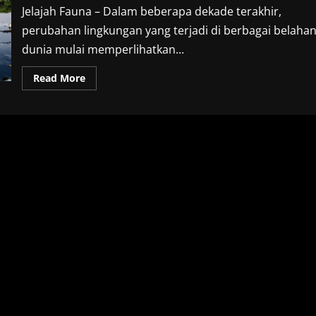
Jelajah Fauna – Dalam beberapa dekade terakhir,
perubahan lingkungan yang terjadi di berbagai belaha
dunia mulai memperlihatkan...
Read
Read More
more
about
Dampak
Degradasi
Lingkungan
Membuat
Hewan
Mengalami
Penderitaan
Layaknya
Manusia