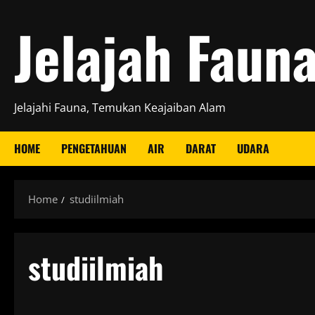
Skip
Jelajah Faun
to
content
Jelajahi Fauna, Temukan Keajaiban Alam
HOME
PENGETAHUAN
AIR
DARAT
UDARA
Home
studiilmiah
studiilmiah