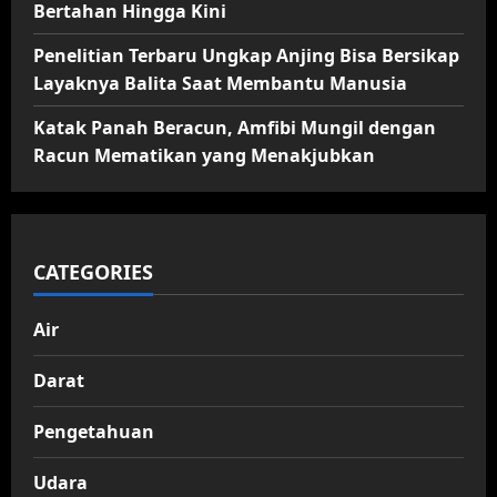
Bertahan Hingga Kini
Penelitian Terbaru Ungkap Anjing Bisa Bersikap
Layaknya Balita Saat Membantu Manusia
Katak Panah Beracun, Amfibi Mungil dengan
Racun Mematikan yang Menakjubkan
CATEGORIES
Air
Darat
Pengetahuan
Udara