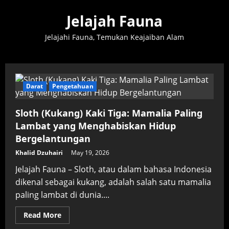
Skip
Jelajah Fauna
to
content
Jelajahi Fauna, Temukan Keajaiban Alam
Darat
Pengetahuan
Sloth (Kukang) Kaki Tiga: Mamalia Paling
Lambat yang Menghabiskan Hidup
Bergelantungan
Khalid Dzuhairi
May 19, 2026
Jelajah Fauna – Sloth, atau dalam bahasa Indonesia
dikenal sebagai kukang, adalah salah satu mamalia
paling lambat di dunia....
Read
Read More
more
about