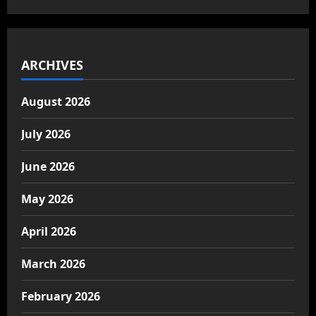
ARCHIVES
August 2026
July 2026
June 2026
May 2026
April 2026
March 2026
February 2026