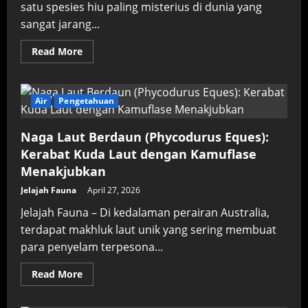
satu spesies hiu paling misterius di dunia yang
sangat jarang...
Read
Read More
more
about
Hiu
Megamouth:
Spesies
Air
Pengetahuan
Hiu
Langka
yang
Naga Laut Berdaun (Phycodurus Eques):
Jarang
Terlihat
Kerabat Kuda Laut dengan Kamuflase
di
Laut
Menakjubkan
Dalam
Jelajah Fauna
April 27, 2026
Jelajah Fauna – Di kedalaman perairan Australia,
terdapat makhluk laut unik yang sering membuat
para penyelam terpesona...
Read
Read More
more
about
Naga