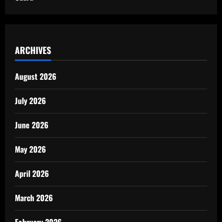
ARCHIVES
August 2026
July 2026
June 2026
May 2026
April 2026
March 2026
February 2026