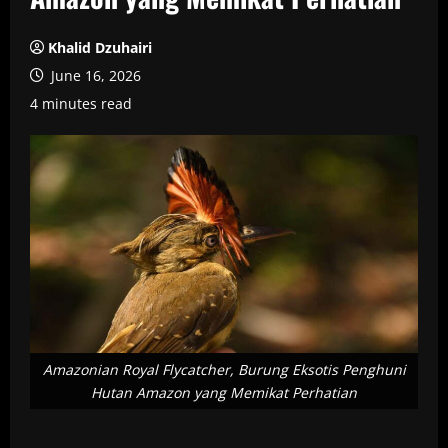
Khalid Dzuhairi
June 16, 2026
4 minutes read
Amazonian Royal Flycatcher, Burung Eksotis Penghuni
Hutan Amazon yang Memikat Perhatian