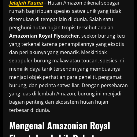
Jelajah Fauna
– Hutan Amazon dikenal sebagai
rumah bagi ribuan spesies satwa unik yang tidak
ditemukan di tempat lain di dunia. Salah satu
penghuni hutan hujan tropis tersebut adalah
Amazonian Royal Flycatcher
, seekor burung kecil
yang terkenal karena penampilannya yang eksotis
dan perilakunya yang menarik. Meski tidak
sepopuler burung makaw atau toucan, spesies ini
memiliki daya tarik tersendiri yang membuatnya
menjadi objek perhatian para peneliti, pengamat
burung, dan pecinta satwa liar. Dengan persebaran
yang luas di lembah Amazon, burung ini menjadi
bagian penting dari ekosistem hutan hujan
terbesar di dunia.
Mengenal Amazonian Royal