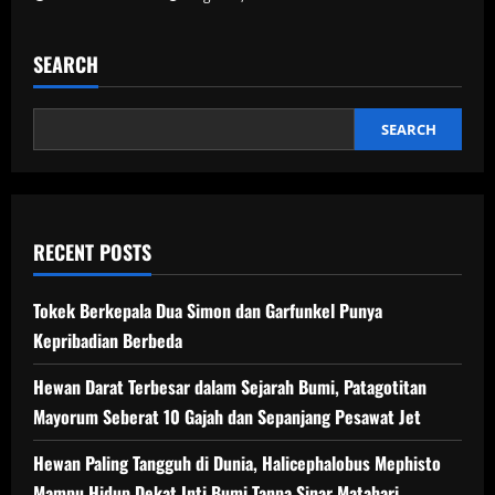
SEARCH
SEARCH
RECENT POSTS
Tokek Berkepala Dua Simon dan Garfunkel Punya
Kepribadian Berbeda
Hewan Darat Terbesar dalam Sejarah Bumi, Patagotitan
Mayorum Seberat 10 Gajah dan Sepanjang Pesawat Jet
Hewan Paling Tangguh di Dunia, Halicephalobus Mephisto
Mampu Hidup Dekat Inti Bumi Tanpa Sinar Matahari