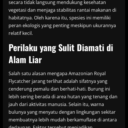
secara tidak langsung mendukung kesehatan
vegetasi dan menjaga stabilitas rantai makanan di
habitatnya. Oleh karena itu, spesies ini memiliki
peran ekologis yang penting meskipun ukurannya
relatif kecil.
Perilaku yang Sulit Diamati di
Alam Liar
Salah satu alasan mengapa Amazonian Royal
Flycatcher jarang terlihat adalah sifatnya yang
cenderung pemalu dan berhati-hati. Burung ini
lebih sering berada di area hutan yang tenang dan
jauh dari aktivitas manusia. Selain itu, warna
bulunya yang menyatu dengan lingkungan sekitar
membuatnya lebih mudah berkamuflase di antara
dedaunan. Faktor tersebut menjadikan