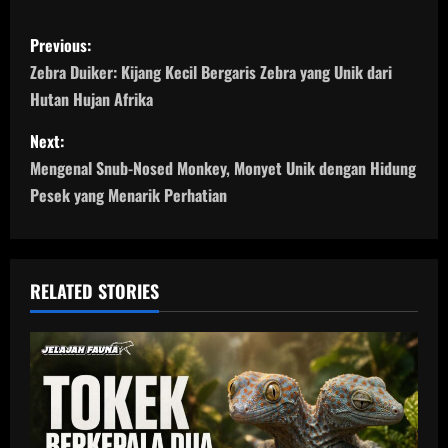
P
Previous:
o
Zebra Duiker: Kijang Kecil Bergaris Zebra yang Unik dari
Hutan Hujan Afrika
s
Next:
t
Mengenal Snub-Nosed Monkey, Monyet Unik dengan Hidung
n
Pesek yang Menarik Perhatian
a
v
RELATED STORIES
i
g
a