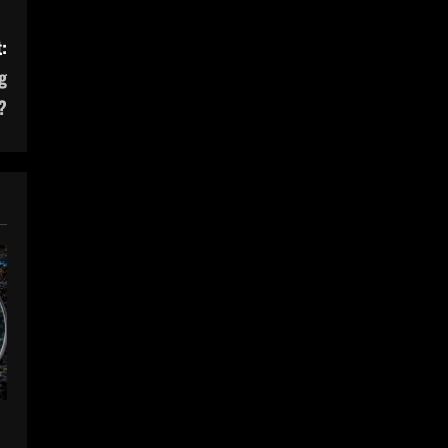
:
g
?