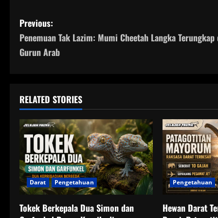
P
Previous:
Penemuan Tak Lazim: Mumi Cheetah Langka Terungkap 
o
Gurun Arab
s
t
RELATED STORIES
n
a
v
i
g
Darat
Pengetahuan
Pengetahuan
a
Tokek Berkepala Dua Simon dan
Hewan Darat Te