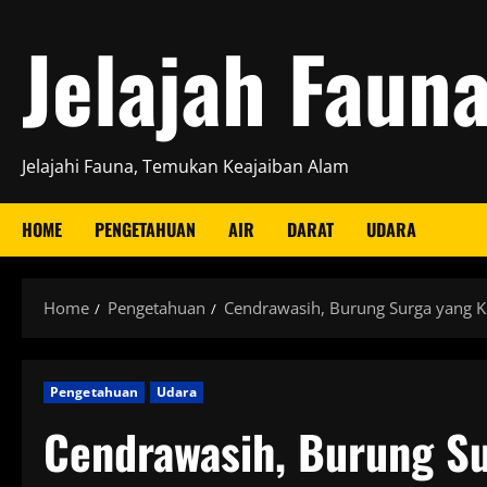
Skip
Jelajah Faun
to
content
Jelajahi Fauna, Temukan Keajaiban Alam
HOME
PENGETAHUAN
AIR
DARAT
UDARA
Home
Pengetahuan
Cendrawasih, Burung Surga yang 
Pengetahuan
Udara
Cendrawasih, Burung S