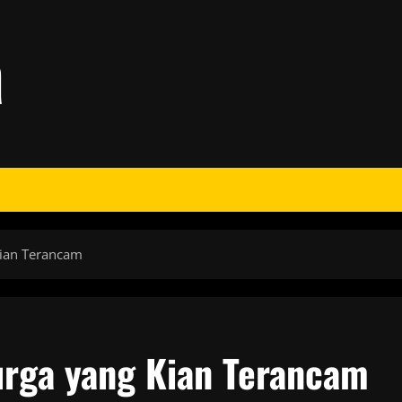
a
Kian Terancam
urga yang Kian Terancam