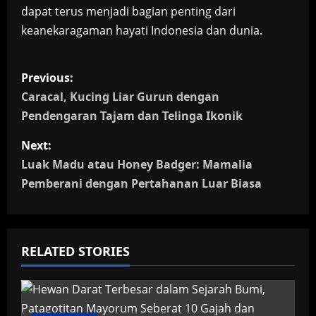
dapat terus menjadi bagian penting dari
keanekaragaman hayati Indonesia dan dunia.
P
Previous:
o
Caracal, Kucing Liar Gurun dengan
Pendengaran Tajam dan Telinga Ikonik
s
Next:
t
Luak Madu atau Honey Badger: Mamalia
n
Pemberani dengan Pertahanan Luar Biasa
a
v
RELATED STORIES
i
g