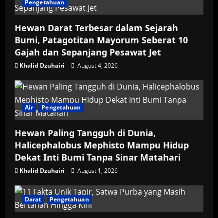
Pengetahuan
a
Hewan Darat Terbesar dalam Sejarah
t
Bumi, Patagotitan Mayorum Seberat 10
i
Gajah dan Sepanjang Pesawat Jet
Khalid Dzuhairi
August 4, 2026
o
n
Air
Pengetahuan
Hewan Paling Tangguh di Dunia,
Halicephalobus Mephisto Mampu Hidup
Dekat Inti Bumi Tanpa Sinar Matahari
Khalid Dzuhairi
August 1, 2026
Darat
Pengetahuan