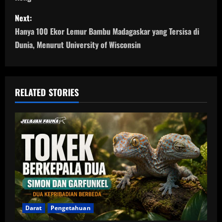
s
Next:
t
Hanya 100 Ekor Lemur Bambu Madagaskar yang Tersisa di
n
Dunia, Menurut University of Wisconsin
a
v
RELATED STORIES
i
g
a
t
i
Darat
Pengetahuan
o