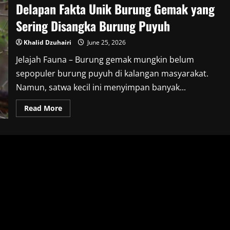
Delapan Fakta Unik Burung Gemak yang
Sering Disangka Burung Puyuh
Khalid Dzuhairi
June 25, 2026
Jelajah Fauna – Burung gemak mungkin belum
sepopuler burung puyuh di kalangan masyarakat.
Namun, satwa kecil ini menyimpan banyak...
Read
Read More
more
about
Delapan
Fakta
Unik
Burung
Gemak
yang
Sering
Disangka
Burung
Puyuh