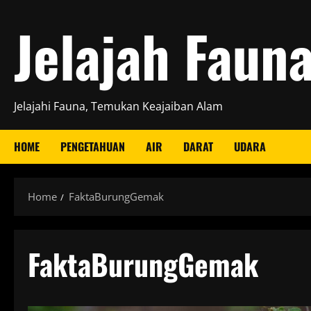
Skip
Jelajah Faun
to
content
Jelajahi Fauna, Temukan Keajaiban Alam
HOME
PENGETAHUAN
AIR
DARAT
UDARA
Home
FaktaBurungGemak
FaktaBurungGemak