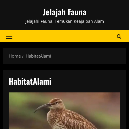
Skip
Jelajah Fauna
to
content
Jelajahi Fauna, Temukan Keajaiban Alam
Primary
Menu
Home
HabitatAlami
HabitatAlami