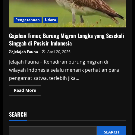
Pengetahuan
Udara
Gajahan Timur, Burung Migran Langka yang Sesekali
Singgah di Pesisir Indonesia
Jelajah Fauna
April 20, 2026
Jelajah Fauna – Kehadiran burung migran di
wilayah Indonesia selalu menarik perhatian para
pengamat satwa, terlebih jika...
Read
Read More
more
about
Gajahan
Timur,
Burung
SEARCH
Migran
Langka
yang
Sesekali
Singgah
SEARCH