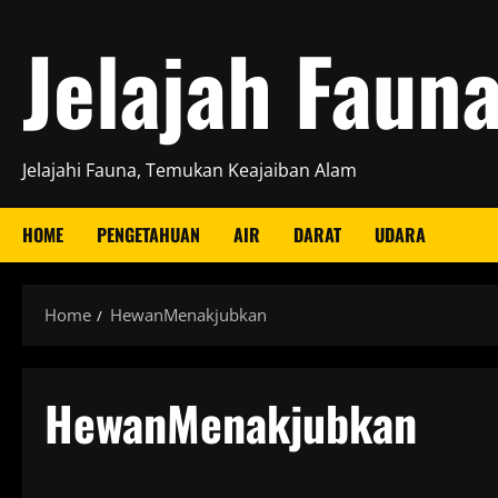
Skip
Jelajah Faun
to
content
Jelajahi Fauna, Temukan Keajaiban Alam
HOME
PENGETAHUAN
AIR
DARAT
UDARA
Home
HewanMenakjubkan
HewanMenakjubkan