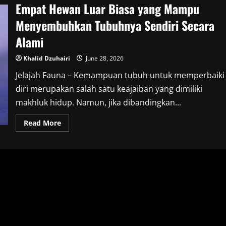
Empat Hewan Luar Biasa yang Mampu
Menyembuhkan Tubuhnya Sendiri Secara
Alami
Khalid Dzuhairi
June 28, 2026
Jelajah Fauna – Kemampuan tubuh untuk memperbaiki
diri merupakan salah satu keajaiban yang dimiliki
makhluk hidup. Namun, jika dibandingkan...
Read
Read More
more
about
Empat
Hewan
Luar
Biasa
yang
Mampu
Menyembuhkan
Tubuhnya
Sendiri
Secara
Alami