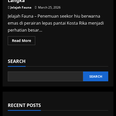
Langka
Jelajah Fauna
March 25, 2026
Jelajah Fauna – Penemuan seekor hiu berwarna
emas di perairan lepas pantai Kosta Rika menjadi
perhatian besar...
Read
Read More
more
about
Hiu
Berwarna
Emas
SEARCH
Ditemukan
di
Kosta
Rika,
Diduga
SEARCH
Akibat
Kelainan
Genetik
Langka
RECENT POSTS