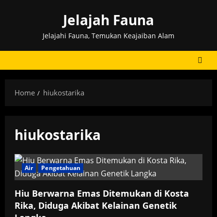
Skip
Jelajah Fauna
to
content
Jelajahi Fauna, Temukan Keajaiban Alam
Home
hiukostarika
hiukostarika
Air
Pengetahuan
Hiu Berwarna Emas Ditemukan di Kosta
Rika, Diduga Akibat Kelainan Genetik