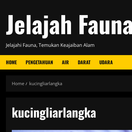
Skip
Jelajah Faun
to
content
Jelajahi Fauna, Temukan Keajaiban Alam
HOME
PENGETAHUAN
AIR
DARAT
UDARA
Home
kucingliarlangka
kucingliarlangka