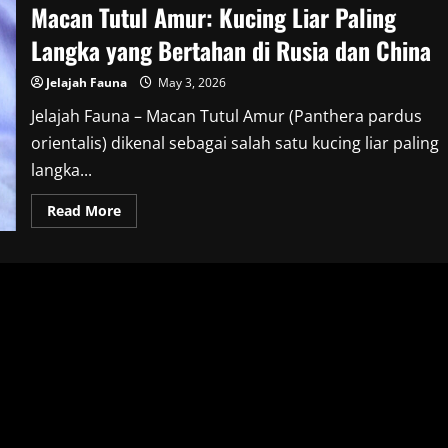
Macan Tutul Amur: Kucing Liar Paling
Langka yang Bertahan di Rusia dan China
Jelajah Fauna
May 3, 2026
Jelajah Fauna – Macan Tutul Amur (Panthera pardus
orientalis) dikenal sebagai salah satu kucing liar paling
langka...
Read
Read More
more
about
Macan
Tutul
Amur:
Kucing
Liar
Paling
Langka
yang
Bertahan
di
Rusia
dan
China