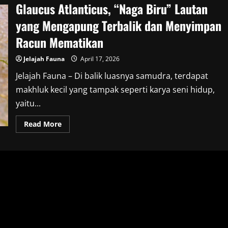
Glaucus Atlanticus, “Naga Biru” Lautan
yang Mengapung Terbalik dan Menyimpan
Racun Mematikan
Jelajah Fauna
April 17, 2026
Jelajah Fauna – Di balik luasnya samudra, terdapat
makhluk kecil yang tampak seperti karya seni hidup,
yaitu...
Read
Read More
more
about
Glaucus
Atlanticus,
“Naga
Biru”
Lautan
yang
Mengapung
Terbalik
dan
Menyimpan
Racun
Mematikan