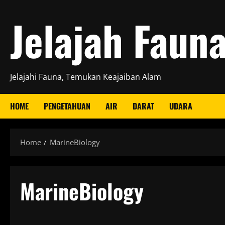
Skip
Jelajah Faun
to
content
Jelajahi Fauna, Temukan Keajaiban Alam
HOME
PENGETAHUAN
AIR
DARAT
UDARA
Home
MarineBiology
MarineBiology