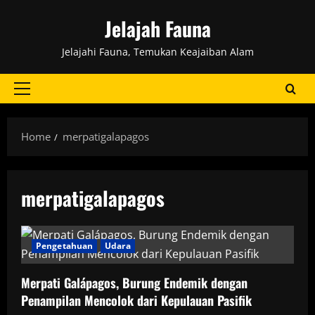
Skip
Jelajah Fauna
to
content
Jelajahi Fauna, Temukan Keajaiban Alam
Primary
Menu
Home
merpatigalapagos
merpatigalapagos
Pengetahuan
Udara
Merpati Galápagos, Burung Endemik dengan
Penampilan Mencolok dari Kepulauan Pasifik