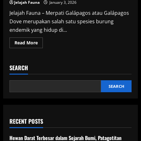
Jelajah Fauna
January 3, 2026
Jelajah Fauna – Merpati Galápagos atau Galápagos
Dove merupakan salah satu spesies burung
endemik yang hidup di...
Read
Read More
more
about
Merpati
Galápagos,
Burung
SEARCH
Endemik
dengan
Penampilan
Mencolok
dari
SEARCH
Kepulauan
Pasifik
RECENT POSTS
Hewan Darat Terbesar dalam Sejarah Bumi, Patagotitan