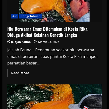
Air
Pengetahuan
Hiu Berwarna Emas Ditemukan di Kosta Rika,
Diduga Akibat Kelainan Genetik Langka
Jelajah Fauna
March 25, 2026
Jelajah Fauna – Penemuan seekor hiu berwarna
emas di perairan lepas pantai Kosta Rika menjadi
perhatian besar...
Read
Read More
more
about
Hiu
Berwarna
Emas
Ditemukan
di
Kosta
Rika,
Diduga