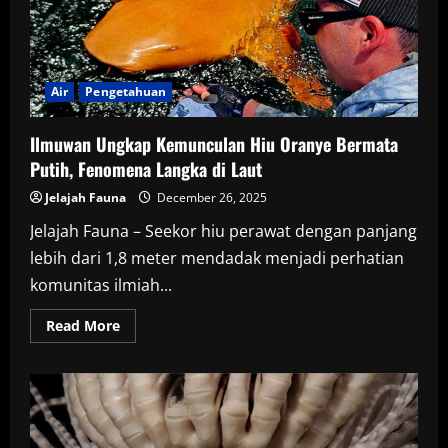
Akibat
Kelainan
Genetik
Langka
Air
Pengetahuan
Ilmuwan Ungkap Kemunculan Hiu Oranye Bermata
Putih, Fenomena Langka di Laut
Jelajah Fauna
December 26, 2025
Jelajah Fauna – Seekor hiu perawat dengan panjang
lebih dari 1,8 meter mendadak menjadi perhatian
komunitas ilmiah...
Read
Read More
more
about
Ilmuwan
Ungkap
Kemunculan
Hiu
Oranye
Bermata