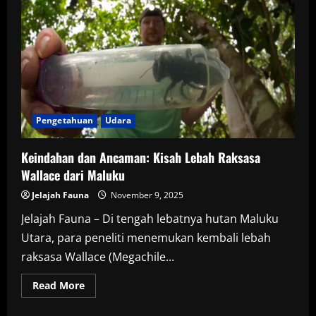
Laba-
laba
Baru
dengan
Dua
Jenis
Kelamin
Sekaligus
Pengetahuan
Udara
Keindahan dan Ancaman: Kisah Lebah Raksasa
Wallace dari Maluku
Jelajah Fauna
November 9, 2025
Jelajah Fauna – Di tengah lebatnya hutan Maluku
Utara, para peneliti menemukan kembali lebah
raksasa Wallace (Megachile...
Read
Read More
more
about
Keindahan