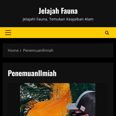
Skip
Jelajah Fauna
to
content
Jelajahi Fauna, Temukan Keajaiban Alam
Primary
Menu
Home
PenemuanIlmiah
PenemuanIlmiah