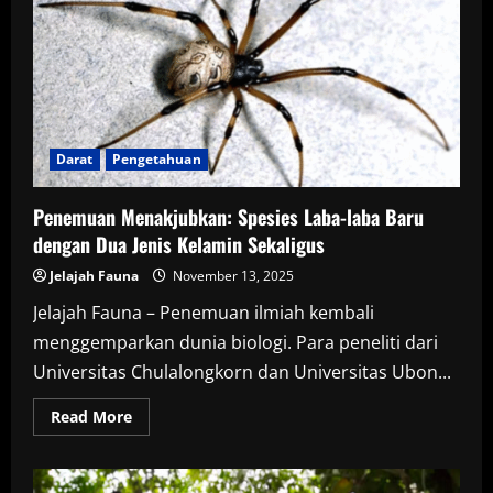
Alien
Ditemukan
di
Antartika,
Miliki
20
Lengan
Unik
Darat
Pengetahuan
Penemuan Menakjubkan: Spesies Laba-laba Baru
dengan Dua Jenis Kelamin Sekaligus
Jelajah Fauna
November 13, 2025
Jelajah Fauna – Penemuan ilmiah kembali
menggemparkan dunia biologi. Para peneliti dari
Universitas Chulalongkorn dan Universitas Ubon...
Read
Read More
more
about
Penemuan
Menakjubkan:
Spesies