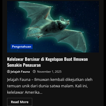
dan
Ancaman:
Kisah
Lebah
Raksasa
Wallace
dari
Maluku
Pengetahuan
Kelelawar Bersinar di Kegelapan Buat Ilmuwan
Semakin Penasaran
Jelajah Fauna
November 1, 2025
Jelajah Fauna – Ilmuwan kembali dikejutkan oleh
temuan unik dari dunia satwa malam. Kali ini,
kelelawar Amerika...
Read
Read More
more