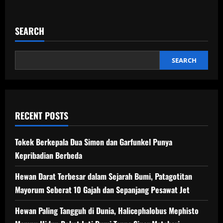
about
Kelelawar
Bersinar
di
SEARCH
Kegelapan
Buat
Ilmuwan
Semakin
Penasaran
SEARCH
RECENT POSTS
Tokek Berkepala Dua Simon dan Garfunkel Punya
Kepribadian Berbeda
Hewan Darat Terbesar dalam Sejarah Bumi, Patagotitan
Mayorum Seberat 10 Gajah dan Sepanjang Pesawat Jet
Hewan Paling Tangguh di Dunia, Halicephalobus Mephisto