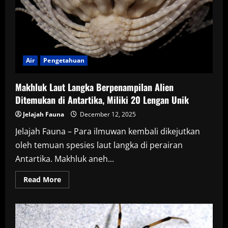
Putih,
Fenomena
Langka
di
Laut
Air
Pengetahuan
Makhluk Laut Langka Berpenampilan Alien
Ditemukan di Antartika, Miliki 20 Lengan Unik
Jelajah Fauna
December 12, 2025
Jelajah Fauna – Para ilmuwan kembali dikejutkan
oleh temuan spesies laut langka di perairan
Antartika. Makhluk aneh...
Read
Read More
more
about
Makhluk
Laut
Langka
Berpenampilan