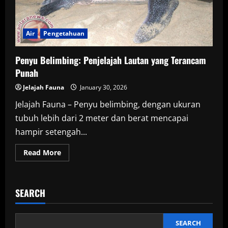
Air
Pengetahuan
Penyu Belimbing: Penjelajah Lautan yang Terancam
Punah
Jelajah Fauna
January 30, 2026
Jelajah Fauna – Penyu belimbing, dengan ukuran
tubuh lebih dari 2 meter dan berat mencapai
hampir setengah...
Read
Read More
more
about
Penyu
Belimbing:
Penjelajah
SEARCH
Lautan
yang
Terancam
Punah
SEARCH