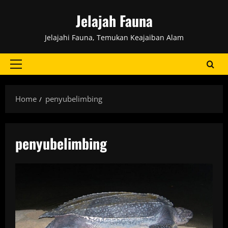
Skip
Jelajah Fauna
to
content
Jelajahi Fauna, Temukan Keajaiban Alam
Primary
Menu
Home
penyubelimbing
penyubelimbing