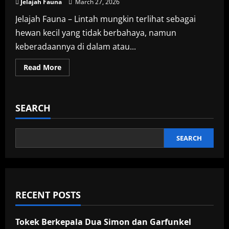
Jelajah Fauna
March 27, 2026
Jelajah Fauna – Lintah mungkin terlihat sebagai
hewan kecil yang tidak berbahaya, namun
keberadaannya di dalam atau...
Read
Read More
more
about
Cara
Efektif
Mengusir
SEARCH
Lintah
di
Rumah
dengan
Bahan
SEARCH
Sederhana
RECENT POSTS
Tokek Berkepala Dua Simon dan Garfunkel