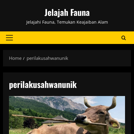
Skip
Jelajah Fauna
to
content
Jelajahi Fauna, Temukan Keajaiban Alam
Primary
Menu
Home
perilakusahwanunik
perilakusahwanunik