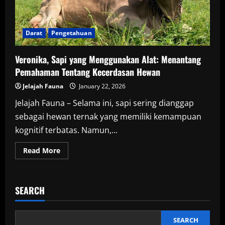
Darat
Pengetahuan
Veronika, Sapi yang Menggunakan Alat: Menantang
Pemahaman Tentang Kecerdasan Hewan
Jelajah Fauna
January 22, 2026
Jelajah Fauna – Selama ini, sapi sering dianggap
sebagai hewan ternak yang memiliki kemampuan
kognitif terbatas. Namun,...
Read
Read More
more
about
Veronika,
Sapi
yang
SEARCH
Menggunakan
Alat:
Menantang
Pemahaman
Tentang
SEARCH