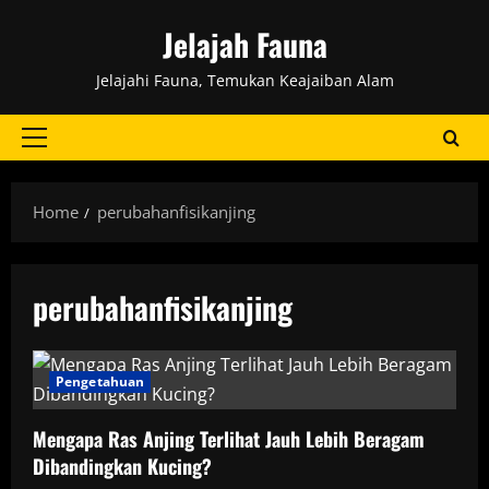
Skip
Jelajah Fauna
to
content
Jelajahi Fauna, Temukan Keajaiban Alam
Primary
Menu
Home
perubahanfisikanjing
perubahanfisikanjing
Pengetahuan
Mengapa Ras Anjing Terlihat Jauh Lebih Beragam
Dibandingkan Kucing?