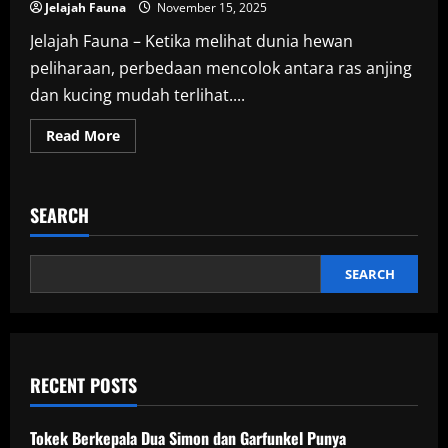
Jelajah Fauna
November 15, 2025
Jelajah Fauna – Ketika melihat dunia hewan
peliharaan, perbedaan mencolok antara ras anjing
dan kucing mudah terlihat....
Read
Read More
more
about
Mengapa
Ras
Anjing
SEARCH
Terlihat
Jauh
Lebih
Beragam
Dibandingkan
SEARCH
Kucing?
RECENT POSTS
Tokek Berkepala Dua Simon dan Garfunkel Punya