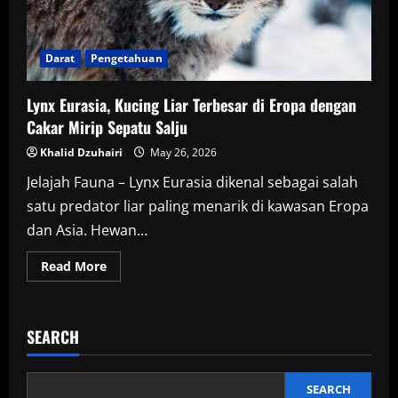
Darat
Pengetahuan
Lynx Eurasia, Kucing Liar Terbesar di Eropa dengan
Cakar Mirip Sepatu Salju
Khalid Dzuhairi
May 26, 2026
Jelajah Fauna – Lynx Eurasia dikenal sebagai salah
satu predator liar paling menarik di kawasan Eropa
dan Asia. Hewan...
Read
Read More
more
about
Lynx
Eurasia,
Kucing
SEARCH
Liar
Terbesar
di
Eropa
dengan
SEARCH