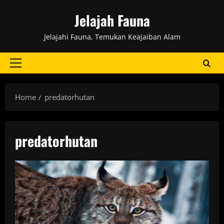
Skip
Jelajah Fauna
to
content
Jelajahi Fauna, Temukan Keajaiban Alam
Primary
Menu
Home
predatorhutan
predatorhutan