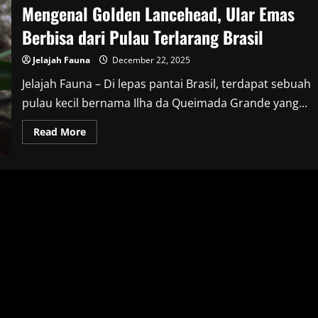
Mengenal Golden Lancehead, Ular Emas
Berbisa dari Pulau Terlarang Brasil
Jelajah Fauna
December 22, 2025
Jelajah Fauna – Di lepas pantai Brasil, terdapat sebuah
pulau kecil bernama Ilha da Queimada Grande yang...
Read
Read More
more
about
Mengenal
Golden
Lancehead,
Ular
Emas
Berbisa
dari
Pulau
Terlarang
Brasil