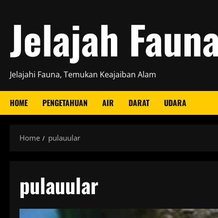
Skip
Jelajah Faun
to
content
Jelajahi Fauna, Temukan Keajaiban Alam
HOME
PENGETAHUAN
AIR
DARAT
UDARA
Home
pulauular
pulauular