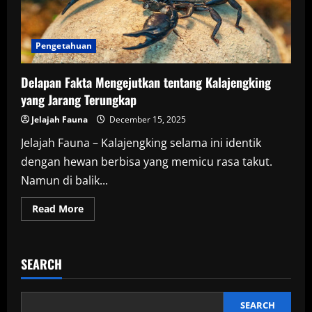
Pengetahuan
Delapan Fakta Mengejutkan tentang Kalajengking
yang Jarang Terungkap
Jelajah Fauna
December 15, 2025
Jelajah Fauna – Kalajengking selama ini identik
dengan hewan berbisa yang memicu rasa takut.
Namun di balik...
Read
Read More
more
about
Delapan
Fakta
Mengejutkan
SEARCH
tentang
Kalajengking
yang
Jarang
Terungkap
SEARCH