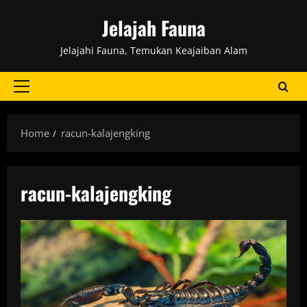
Skip
Jelajah Fauna
to
content
Jelajahi Fauna, Temukan Keajaiban Alam
Primary
Menu
Home
racun-kalajengking
racun-kalajengking