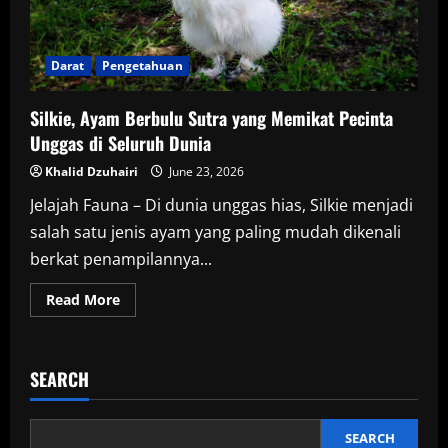
Darat
Pengetahuan
Silkie, Ayam Berbulu Sutra yang Memikat Pecinta
Unggas di Seluruh Dunia
Khalid Dzuhairi
June 23, 2026
Jelajah Fauna – Di dunia unggas hias, Silkie menjadi
salah satu jenis ayam yang paling mudah dikenali
berkat penampilannya...
Read
Read More
more
about
Silkie,
Ayam
Berbulu
SEARCH
Sutra
yang
Memikat
Pecinta
Unggas
SEARCH