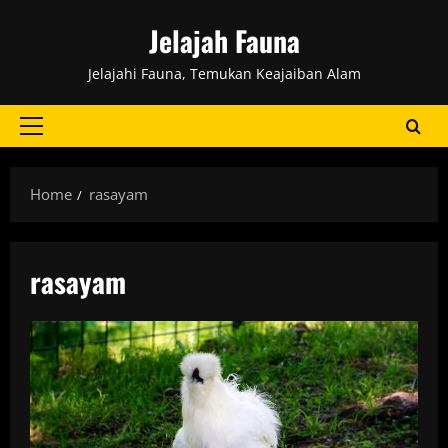
Skip
Jelajah Fauna
to
content
Jelajahi Fauna, Temukan Keajaiban Alam
Primary
Menu
Home
rasayam
rasayam