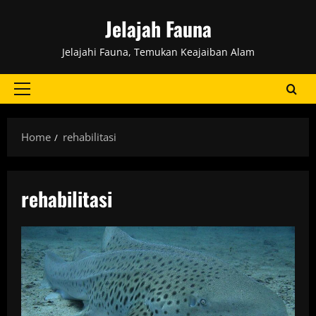
Skip
Jelajah Fauna
to
content
Jelajahi Fauna, Temukan Keajaiban Alam
Primary
Menu
Home
rehabilitasi
rehabilitasi