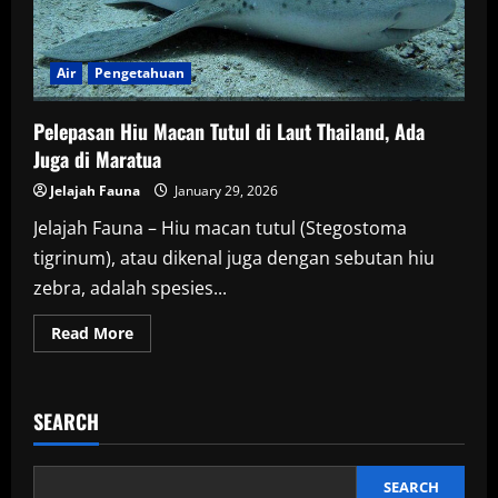
Air
Pengetahuan
Pelepasan Hiu Macan Tutul di Laut Thailand, Ada
Juga di Maratua
Jelajah Fauna
January 29, 2026
Jelajah Fauna – Hiu macan tutul (Stegostoma
tigrinum), atau dikenal juga dengan sebutan hiu
zebra, adalah spesies...
Read
Read More
more
about
Pelepasan
Hiu
Macan
SEARCH
Tutul
di
Laut
Thailand,
Ada
SEARCH