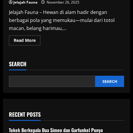
Jelajah Fauna
November 26, 2025
Jelajah Fauna – Hewan di alam hadir dengan
berbagai pola yang memukau—mulai dari totol
macan, belang harimau,...
Read
Read More
more
about
Mengapa
Hewan
Memiliki
SEARCH
Totol
dan
Belang?
Sains
Ungkap
SEARCH
Rahasia
Pola
Alami
yang
Unik
RECENT POSTS
Tokek Berkepala Dua Simon dan Garfunkel Punya