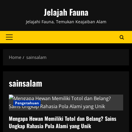
Skip
Jelajah Fauna
to
content
Jelajahi Fauna, Temukan Keajaiban Alam
Primary
Menu
Home
sainsalam
sainsalam
Pengetahuan
Mengapa Hewan Memiliki Totol dan Belang? Sains
Ungkap Rahasia Pola Alami yang Unik