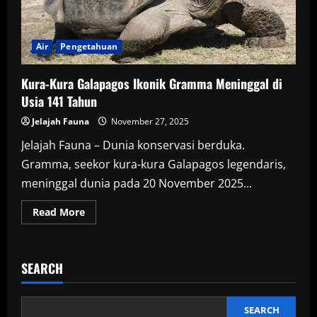
Air
Pengetahuan
Kura-Kura Galapagos Ikonik Gramma Meninggal di
Usia 141 Tahun
Jelajah Fauna
November 27, 2025
Jelajah Fauna – Dunia konservasi berduka.
Gramma, seekor kura-kura Galapagos legendaris,
meninggal dunia pada 20 November 2025...
Read
Read More
more
about
Kura-
Kura
Galapagos
SEARCH
Ikonik
Gramma
Meninggal
di
Usia
SEARCH