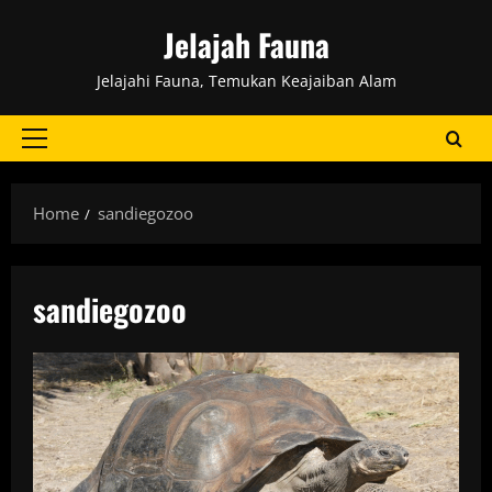
Skip
Jelajah Fauna
to
content
Jelajahi Fauna, Temukan Keajaiban Alam
Primary
Menu
Home
sandiegozoo
sandiegozoo