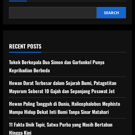
Lama
Menyelimuti,
Bajing
Albino
SEARCH
Sangihe
Kini
Kian
Rentan
dan
Perlu
Perlindungan
RECENT POSTS
Tambahan
Tokek Berkepala Dua Simon dan Garfunkel Punya
Kepribadian Berbeda
Hewan Darat Terbesar dalam Sejarah Bumi, Patagotitan
Mayorum Seberat 10 Gajah dan Sepanjang Pesawat Jet
Hewan Paling Tangguh di Dunia, Halicephalobus Mephisto
Mampu Hidup Dekat Inti Bumi Tanpa Sinar Matahari
11 Fakta Unik Tapir, Satwa Purba yang Masih Bertahan
Hingga Kini