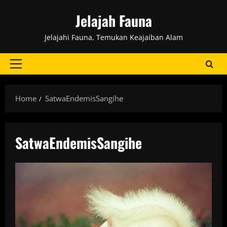
Skip
Jelajah Fauna
to
content
Jelajahi Fauna, Temukan Keajaiban Alam
Primary
Menu
Home
SatwaEndemisSangihe
SatwaEndemisSangihe