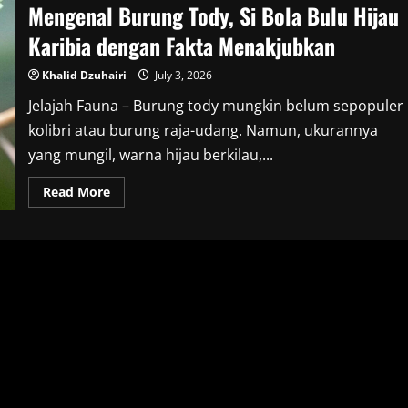
Mengenal Burung Tody, Si Bola Bulu Hijau
Karibia dengan Fakta Menakjubkan
Khalid Dzuhairi
July 3, 2026
Jelajah Fauna – Burung tody mungkin belum sepopuler
kolibri atau burung raja-udang. Namun, ukurannya
yang mungil, warna hijau berkilau,...
Read
Read More
more
about
Mengenal
Burung
Tody,
Si
Bola
Bulu
Hijau
Karibia
dengan
Fakta
Menakjubkan