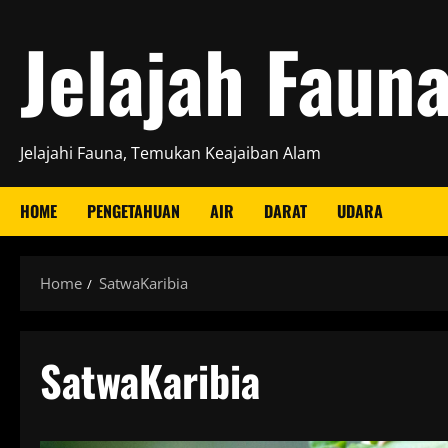
Skip
Jelajah Faun
to
content
Jelajahi Fauna, Temukan Keajaiban Alam
HOME
PENGETAHUAN
AIR
DARAT
UDARA
Home
SatwaKaribia
SatwaKaribia