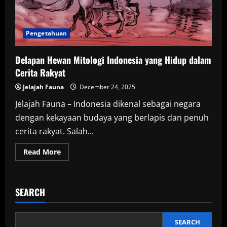
Pengetahuan
Delapan Hewan Mitologi Indonesia yang Hidup dalam
Cerita Rakyat
Jelajah Fauna
December 24, 2025
Jelajah Fauna – Indonesia dikenal sebagai negara
dengan kekayaan budaya yang berlapis dan penuh
cerita rakyat. Salah...
Read
Read More
more
about
Delapan
Hewan
Mitologi
SEARCH
Indonesia
yang
Hidup
dalam
Cerita
SEARCH