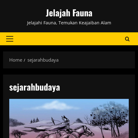
Skip
Jelajah Fauna
to
content
Jelajahi Fauna, Temukan Keajaiban Alam
Primary
Menu
Home
sejarahbudaya
sejarahbudaya