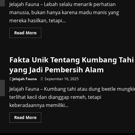
Jelajah Fauna – Lebah selalu menarik perhatian
manusia, bukan hanya karena madu manis yang
mereka hasilkan, tetapi...
Read
Read More
more
about
Mengapa
Lebah
Dapat
Fakta Unik Tentang Kumbang Tahi
Menyengat
Hanya
Sekali?
yang Jadi Pembersih Alam
Fakta
Unik
Serangga
Jelajah Fauna
September 16, 2025
Sosial
Jelajah Fauna – Kumbang tahi atau dung beetle mungki
terlihat kecil dan dianggap remeh, tetapi
keberadaannya memiliki...
Read
Read More
more
about
Fakta
Unik