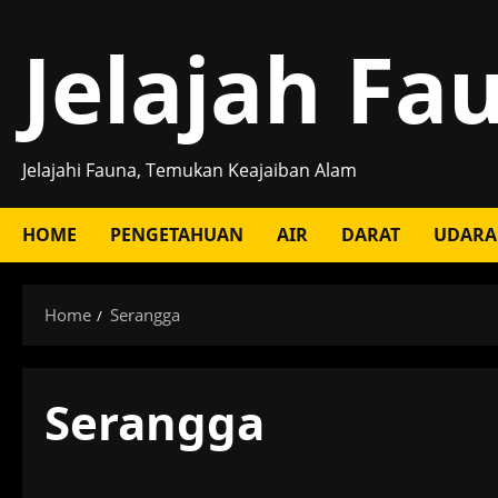
Skip
Jelajah Fa
to
content
Jelajahi Fauna, Temukan Keajaiban Alam
HOME
PENGETAHUAN
AIR
DARAT
UDARA
Home
Serangga
Serangga