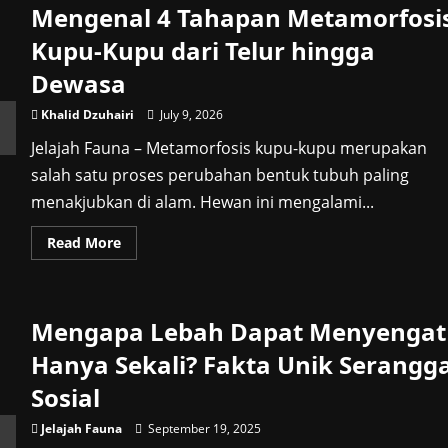
Mengenal 4 Tahapan Metamorfosi
Kupu-Kupu dari Telur hingga
Dewasa
Khalid Dzuhairi
July 9, 2026
Jelajah Fauna – Metamorfosis kupu-kupu merupakan
salah satu proses perubahan bentuk tubuh paling
menakjubkan di alam. Hewan ini mengalami...
Read
Read More
more
about
Mengenal
4
Tahapan
Mengapa Lebah Dapat Menyengat
Metamorfosis
Kupu-
Kupu
Hanya Sekali? Fakta Unik Serangg
dari
Telur
Sosial
hingga
Dewasa
Jelajah Fauna
September 19, 2025