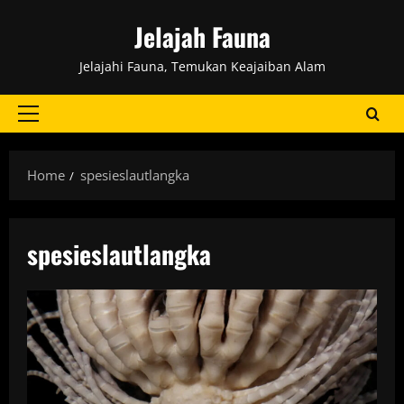
Skip
Jelajah Fauna
to
content
Jelajahi Fauna, Temukan Keajaiban Alam
Primary
Menu
Home
spesieslautlangka
spesieslautlangka