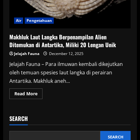
Air
Pengetahuan
Makhluk Laut Langka Berpenampilan Alien
Ditemukan di Antartika, Miliki 20 Lengan Unik
Jelajah Fauna
December 12, 2025
Jelajah Fauna – Para ilmuwan kembali dikejutkan
oleh temuan spesies laut langka di perairan
Antartika. Makhluk aneh...
Read
Read More
more
about
Makhluk
Laut
Langka
SEARCH
Berpenampilan
Alien
Ditemukan
di
Antartika,
SEARCH