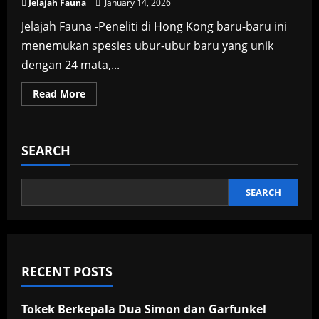
Jelajah Fauna
January 14, 2026
Jelajah Fauna -Peneliti di Hong Kong baru-baru ini
menemukan spesies ubur-ubur baru yang unik
dengan 24 mata,...
Read
Read More
more
about
Geger!
Penemuan
Ubur-
SEARCH
Ubur
Bermata
24
di
Kolam
SEARCH
Hong
Kong
RECENT POSTS
Tokek Berkepala Dua Simon dan Garfunkel