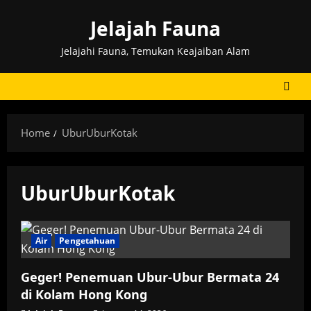
Skip
Jelajah Fauna
to
content
Jelajahi Fauna, Temukan Keajaiban Alam
Home
UburUburKotak
UburUburKotak
Air
Pengetahuan
Geger! Penemuan Ubur-Ubur Bermata 24
di Kolam Hong Kong