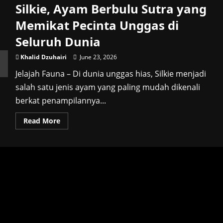
Silkie, Ayam Berbulu Sutra yang
Memikat Pecinta Unggas di
Seluruh Dunia
Khalid Dzuhairi
June 23, 2026
Jelajah Fauna – Di dunia unggas hias, Silkie menjadi
salah satu jenis ayam yang paling mudah dikenali
berkat penampilannya...
Read
Read More
more
about
Silkie,
Ayam
Berbulu
Sutra
yang
Memikat
Pecinta
Unggas
di
Seluruh
Dunia