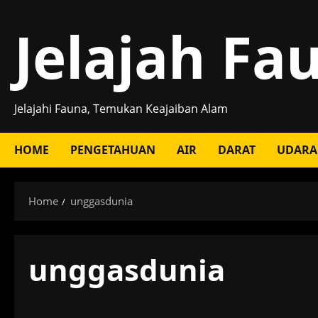
Skip
Jelajah Fa
to
content
Jelajahi Fauna, Temukan Keajaiban Alam
HOME
PENGETAHUAN
AIR
DARAT
UDARA
Home
unggasdunia
unggasdunia