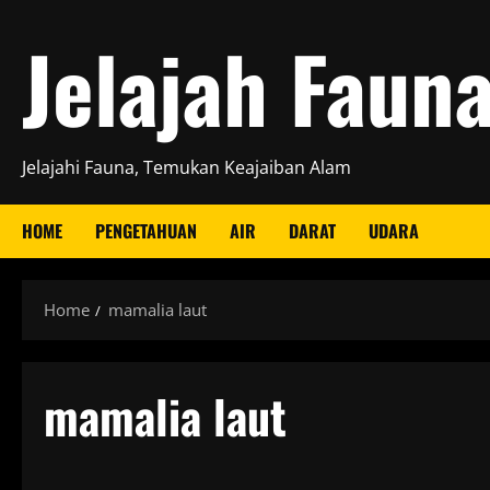
Skip
Jelajah Faun
to
content
Jelajahi Fauna, Temukan Keajaiban Alam
HOME
PENGETAHUAN
AIR
DARAT
UDARA
Home
mamalia laut
mamalia laut