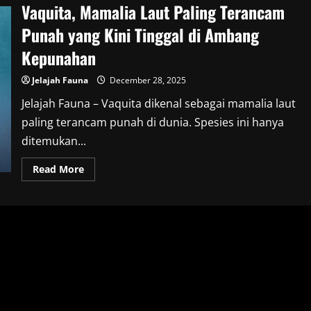
Vaquita, Mamalia Laut Paling Terancam
Punah yang Kini Tinggal di Ambang
Kepunahan
Jelajah Fauna
December 28, 2025
Jelajah Fauna – Vaquita dikenal sebagai mamalia laut
paling terancam punah di dunia. Spesies ini hanya
ditemukan...
Read
Read More
more
about
Vaquita,
Mamalia
Laut
Paling
Terancam
Punah
yang
Kini
Tinggal
di
Ambang
Kepunahan