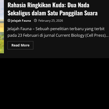
Rahasia Ringkikan Kuda: Dua Nada
Sekaligus dalam Satu Panggilan Suara
Jelajah Fauna
February 25, 2026
Jelajah Fauna – Sebuah penelitian terbaru yang terbit
pada 23 Februari di jurnal Current Biology (Cell Press)...
Read
Read More
more
about
Rahasia
Ringkikan
Kuda:
Dua
Nada
Sekaligus
dalam
Satu
Panggilan
Suara