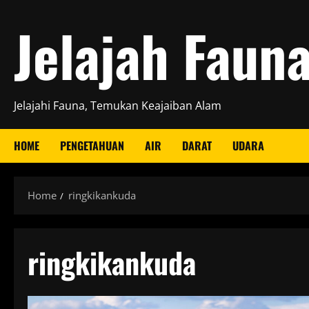
Skip
Jelajah Faun
to
content
Jelajahi Fauna, Temukan Keajaiban Alam
HOME
PENGETAHUAN
AIR
DARAT
UDARA
Home
ringkikankuda
ringkikankuda