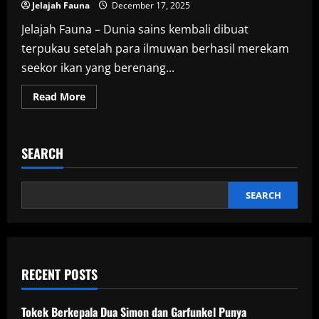
Jelajah Fauna
December 17, 2025
Jelajah Fauna – Dunia sains kembali dibuat
terpukau setelah para ilmuwan berhasil merekam
seekor ikan yang berenang...
Read
Read More
more
about
Ikan
Terdalam
di
SEARCH
Dunia
Tertangkap
Kamera
di
Kedalaman
SEARCH
8
Kilometer,
Rekor
Baru
Terpecahkan
RECENT POSTS
Tokek Berkepala Dua Simon dan Garfunkel Punya