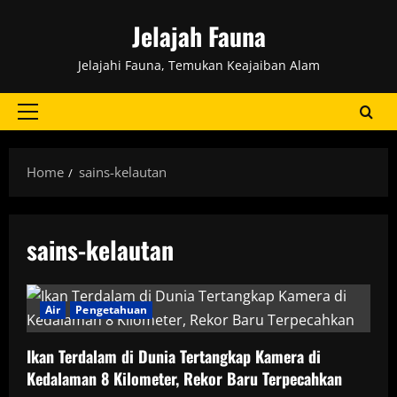
Skip
Jelajah Fauna
to
content
Jelajahi Fauna, Temukan Keajaiban Alam
Primary
Menu
Home
sains-kelautan
sains-kelautan
Air
Pengetahuan
Ikan Terdalam di Dunia Tertangkap Kamera di
Kedalaman 8 Kilometer, Rekor Baru Terpecahkan