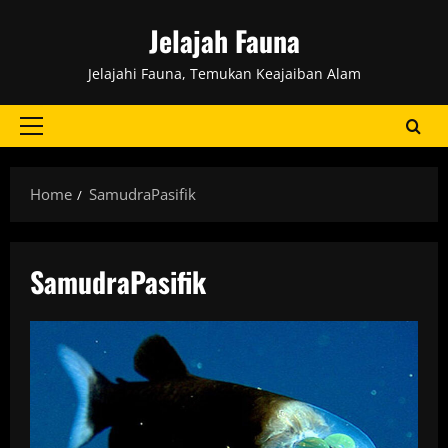
Skip
Jelajah Fauna
to
content
Jelajahi Fauna, Temukan Keajaiban Alam
Primary
Menu
Home
SamudraPasifik
SamudraPasifik