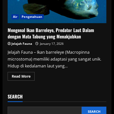
Air
Pengetahuan
Mengenal Ikan Barreleye, Predator Laut Dalam
dengan Mata Tabung yang Menakjubkan
Jelajah Fauna
January 17, 2026
Jelajah Fauna – Ikan barreleye (Macropinna
microstoma) memiliki adaptasi yang sangat unik.
Hidup di kedalaman laut yang...
Read
Read More
more
about
Mengenal
Ikan
Barreleye,
SEARCH
Predator
Laut
Dalam
dengan
Mata
SEARCH