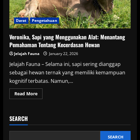
Darat
Pengetahuan
Veronika, Sapi yang Menggunakan Alat: Menantang
Pemahaman Tentang Kecerdasan Hewan
Jelajah Fauna
January 22, 2026
Jelajah Fauna – Selama ini, sapi sering dianggap
sebagai hewan ternak yang memiliki kemampuan
kognitif terbatas. Namun,...
Read
Read More
more
about
Veronika,
Sapi
yang
SEARCH
Menggunakan
Alat:
Menantang
Pemahaman
Tentang
SEARCH