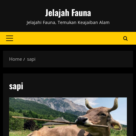
Skip
Jelajah Fauna
to
content
Jelajahi Fauna, Temukan Keajaiban Alam
Primary
Menu
Home
sapi
sapi