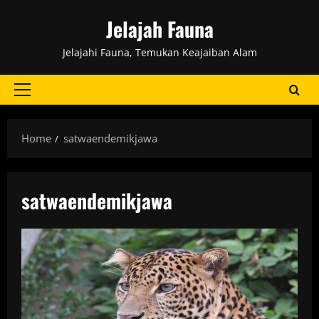
Skip
Jelajah Fauna
to
content
Jelajahi Fauna, Temukan Keajaiban Alam
Primary
Menu
Home
satwaendemikjawa
satwaendemikjawa