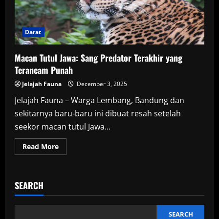
Darat
Macan Tutul Jawa: Sang Predator Terakhir yang
Terancam Punah
Jelajah Fauna
December 3, 2025
Jelajah Fauna – Warga Lembang, Bandung dan
sekitarnya baru-baru ini dibuat resah setelah
seekor macan tutul Jawa...
Read
Read More
more
about
Macan
Tutul
Jawa:
SEARCH
Sang
Predator
Terakhir
yang
Terancam
SEARCH