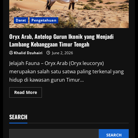
Darat
Pengetahuan
Oryx Arab, Antelop Gurun Ikonik yang Menjadi
Lambang Kebanggaan Timur Tengah
Khalid Dzuhairi
June 2, 2026
Jelajah Fauna – Oryx Arab (Oryx leucoryx)
merupakan salah satu satwa paling terkenal yang
hidup di kawasan gurun Timur...
Read
Read More
more
about
Oryx
Arab,
Antelop
SEARCH
Gurun
Ikonik
yang
Menjadi
Lambang
SEARCH