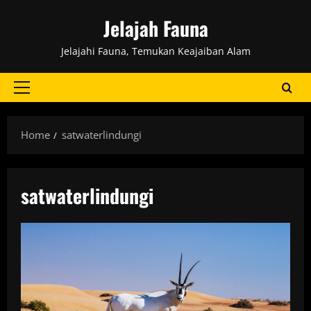
Skip
Jelajah Fauna
to
content
Jelajahi Fauna, Temukan Keajaiban Alam
Primary
Menu
Home
satwaterlindungi
satwaterlindungi