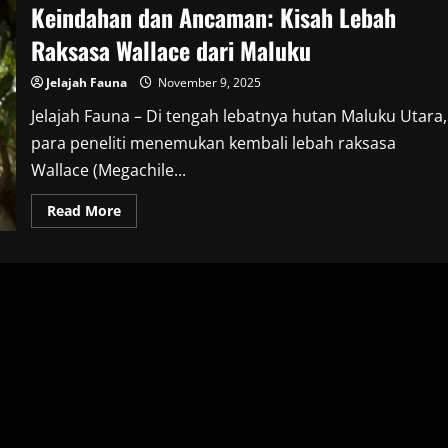
Keindahan dan Ancaman: Kisah Lebah
Raksasa Wallace dari Maluku
Jelajah Fauna
November 9, 2025
Jelajah Fauna – Di tengah lebatnya hutan Maluku Utara,
para peneliti menemukan kembali lebah raksasa
Wallace (Megachile...
Read
Read More
more
about
Keindahan
dan
Ancaman:
Kisah
Lebah
Raksasa
Wallace
dari
Maluku