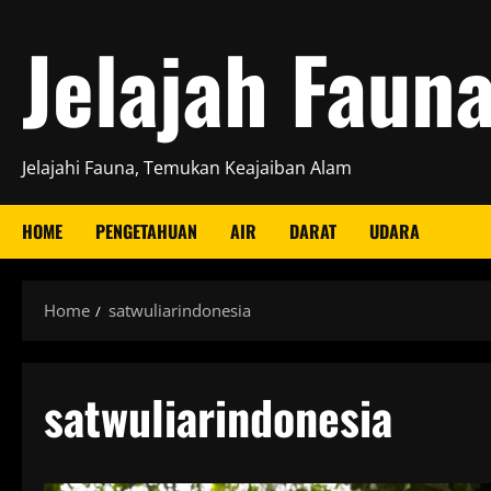
Skip
Jelajah Faun
to
content
Jelajahi Fauna, Temukan Keajaiban Alam
HOME
PENGETAHUAN
AIR
DARAT
UDARA
Home
satwuliarindonesia
satwuliarindonesia