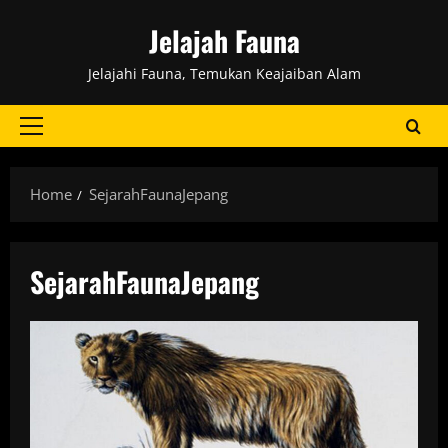
Skip
Jelajah Fauna
to
content
Jelajahi Fauna, Temukan Keajaiban Alam
Primary
Menu
Home
SejarahFaunaJepang
SejarahFaunaJepang