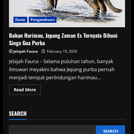
Darat
Pengetahuan
Bukan Harimau, Jepang Zaman Es Ternyata Dihuni
Singa Gua Purba
Jelajah Fauna
February 19, 2026
Jelajah Fauna – Selama puluhan tahun, banyak
ilmuwan meyakini bahwa Jepang purba pernah
menjadi tempat perlindungan harimau...
Read
Read More
more
about
Bukan
Harimau,
Jepang
SEARCH
Zaman
Es
Ternyata
Dihuni
Singa
SEARCH