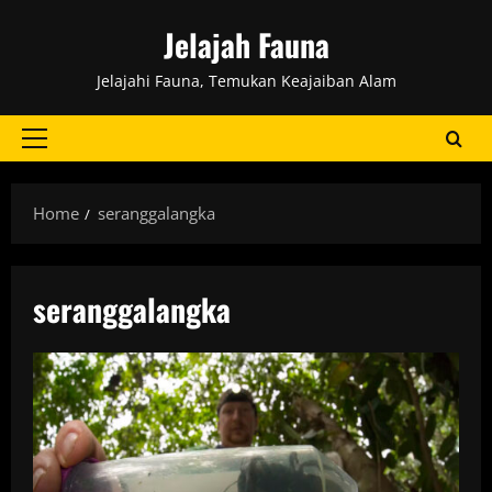
Skip
Jelajah Fauna
to
content
Jelajahi Fauna, Temukan Keajaiban Alam
Primary
Menu
Home
seranggalangka
seranggalangka