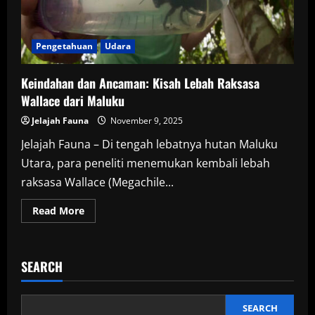
Pengetahuan
Udara
Keindahan dan Ancaman: Kisah Lebah Raksasa
Wallace dari Maluku
Jelajah Fauna
November 9, 2025
Jelajah Fauna – Di tengah lebatnya hutan Maluku
Utara, para peneliti menemukan kembali lebah
raksasa Wallace (Megachile...
Read
Read More
more
about
Keindahan
dan
Ancaman:
SEARCH
Kisah
Lebah
Raksasa
Wallace
dari
SEARCH