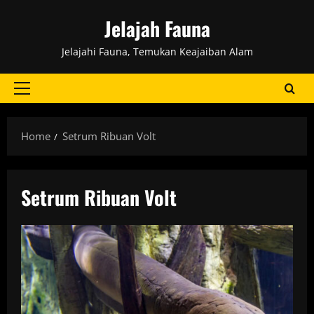
Skip
Jelajah Fauna
to
content
Jelajahi Fauna, Temukan Keajaiban Alam
Primary
Menu
Home
Setrum Ribuan Volt
Setrum Ribuan Volt