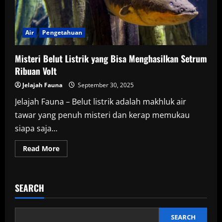
Air
Pengetahuan
Misteri Belut Listrik yang Bisa Menghasilkan Setrum
Ribuan Volt
Jelajah Fauna
September 30, 2025
Jelajah Fauna – Belut listrik adalah makhluk air
tawar yang penuh misteri dan kerap memukau
siapa saja...
Read
Read More
more
about
Misteri
Belut
Listrik
SEARCH
yang
Bisa
Menghasilkan
Setrum
Ribuan
SEARCH