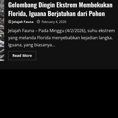
Gelombang Dingin Ekstrem Membekukan
Florida, Iguana Berjatuhan dari Pohon
Jelajah Fauna
February 4, 2026
Jelajah Fauna – Pada Minggu (4/2/2026), suhu ekstrem
yang melanda Florida menyebabkan kejadian langka.
Iguana, yang biasanya...
Read
Read More
more
about
Gelombang
Dingin
Ekstrem
Membekukan
Florida,
Iguana
Berjatuhan
dari
Pohon