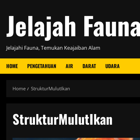
Skip
Jelajah Faun
to
content
Jelajahi Fauna, Temukan Keajaiban Alam
HOME
PENGETAHUAN
AIR
DARAT
UDARA
Home
StrukturMulutIkan
StrukturMulutIkan