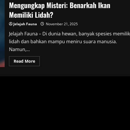
Mengungkap Misteri: Benarkah Ikan
Memiliki Lidah?
Jelajah Fauna
November 21, 2025
Jelajah Fauna – Di dunia hewan, banyak spesies memilik
lidah dan bahkan mampu meniru suara manusia.
Namun,...
Read
Read More
more
about
Mengungkap
Misteri:
Benarkah
Ikan
Memiliki
Lidah?