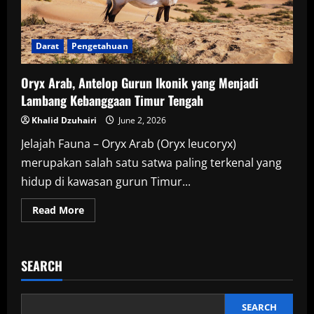
Darat
Pengetahuan
Oryx Arab, Antelop Gurun Ikonik yang Menjadi
Lambang Kebanggaan Timur Tengah
Khalid Dzuhairi
June 2, 2026
Jelajah Fauna – Oryx Arab (Oryx leucoryx)
merupakan salah satu satwa paling terkenal yang
hidup di kawasan gurun Timur...
Read
Read More
more
about
Oryx
Arab,
Antelop
SEARCH
Gurun
Ikonik
yang
Menjadi
Lambang
SEARCH