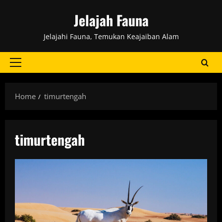
Skip
Jelajah Fauna
to
content
Jelajahi Fauna, Temukan Keajaiban Alam
Primary
Menu
Home
timurtengah
timurtengah